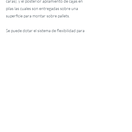
caras), y el posterior apilamiento de cajas en
pilas las cuales son entregadas sobre una
superficie para montar sobre pallets.
Se puede dotar el sistema de flexibilidad para
trabajar con distintos tipos de cajas
< Anterior
Siguiente >
acomercial@proapsis.com
Teléfono:
+56
9 3258 6019
Carretera General San Martín 6.000,
oficina 202.
Colina, Santiago, Chile.
Contacto