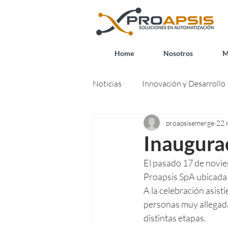
Home
Nosotros
M
Noticias
Innovación y Desarrollo
proapsisemerge
22 
Inaugurac
El pasado 17 de novie
Proapsis SpA ubicada 
A la celebración asis
personas muy allegada
distintas etapas.