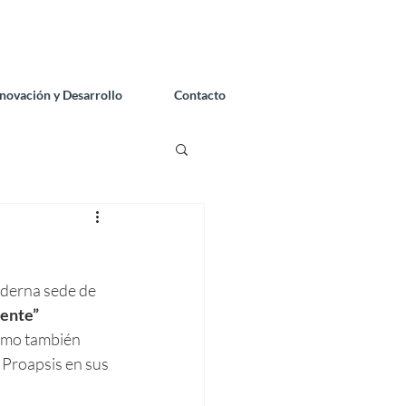
nnovación y Desarrollo
Contacto
oderna sede de 
iente”
omo también 
Proapsis en sus 