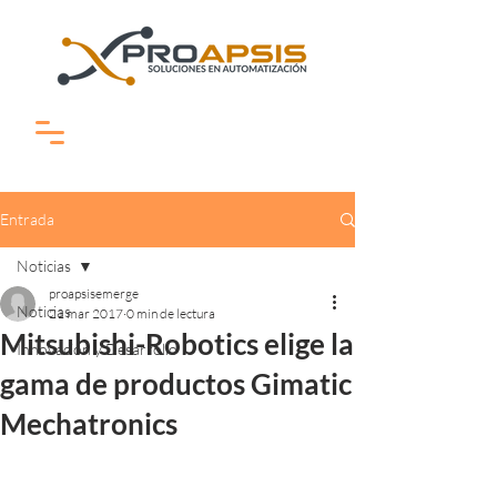
Entrada
Noticias
proapsisemerge
Noticias
21 mar 2017
0 min de lectura
Mitsubishi-Robotics elige la
Innovación y Desarrollo
gama de productos Gimatic
Mechatronics